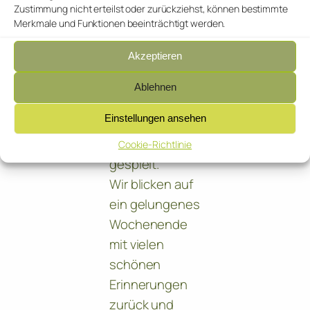
Bilder
Zustimmung nicht erteilst oder zurückziehst, können bestimmte
ausgemalt.
Merkmale und Funktionen beeinträchtigt werden.
Beim
Akzeptieren
Stopptanzen
wurde viel
Ablehnen
gelacht,
Einstellungen ansehen
getanzt und
gemeinsam
Cookie-Richtlinie
gespielt.
Wir blicken auf
ein gelungenes
Wochenende
mit vielen
schönen
Erinnerungen
zurück und