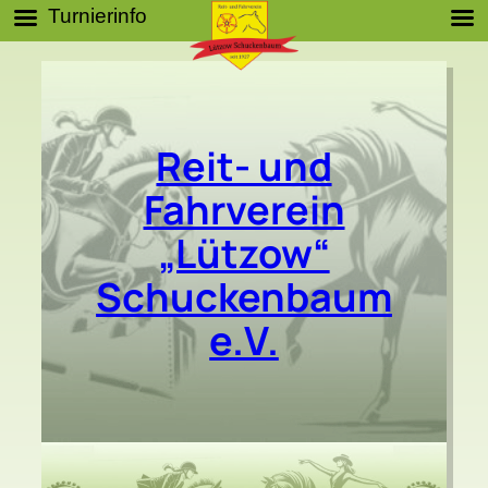
Turnierinfo
Zum
Inhalt
springen
Reit- und
Fahrverein
„Lützow“
Schuckenbaum
e.V.