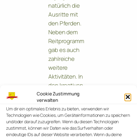
natürlich die
Ausritte mit
den Pferden.
Neben dem
Reitprogramm
gab es auch
zahlreiche
weitere
Aktivitäten. In
den kreativen
Pausen wurden
Cookie Zustimmung
verwalten
bunte
Um dir ein optimales Erlebnis zu bieten, verwenden wir
Armbänder
Technologien wie Cookies, um Geräteinformationen zu speichern
gebastelt und
und/oder darauf zuzugreifen. Wenn du diesen Technologien
zustimmst, können wir Daten wie das Surfverhalten oder
verschiedene
eindeutige IDs auf dieser Website verarbeiten. Wenn du deine